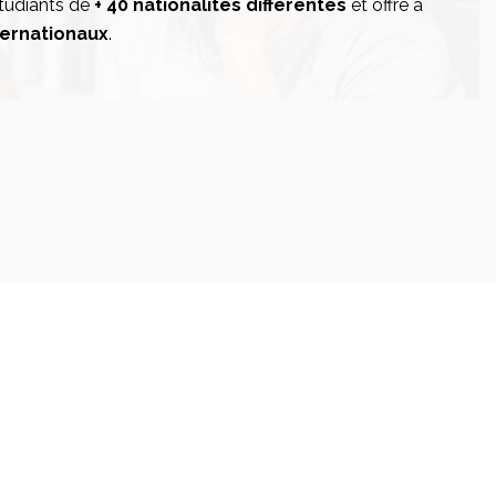
tudiants de
+ 40 nationalités différentes
et offre à
ternationaux
.