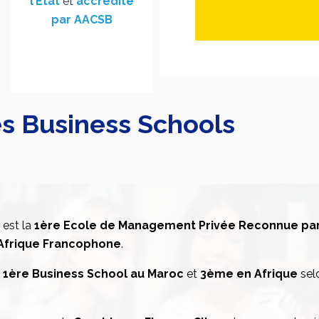
l’Etat
et
accrédité
par AACSB
es Business Schools
est la
1
ère
Ecole de Management Privée Reconnue par 
 Afrique Francophone
.
e
1
ère
Business School au Maroc
et
3
ème
en Afrique
sel