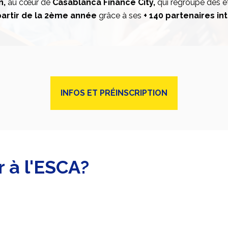
n,
au cœur de
Casablanca Finance City,
qui regroupe des é
artir de la 2
ème
année
grâce à ses
+
140 partenaires in
INFOS ET PRÉINSCRIPTION
r à l'ESCA?