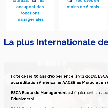
lauréats
dont
81%
sont
recrutés en
occupent des
moins de 6 mois
fonctions
managériales
La plus Internationale d
Forte de ses
30 ans d'expérience
(1992-2025),
ESCA
accréditation Américaine AACSB au Maroc et en
ESCA Ecole de Management
est également classé
Eduniversal
.