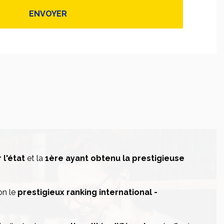
l'état
et la
1
ère
ayant obtenu la prestigieuse
on le
prestigieux
ranking
international -