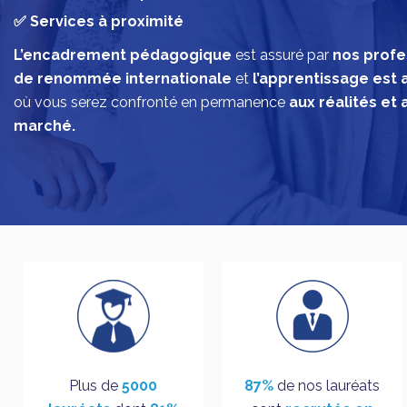
✅ Services à proximité
L’encadrement pédagogique
est assuré par
nos profe
de renommée internationale
et
l
’apprentissage est
où
vous serez
confronté en permanence
aux réalités et 
marché.
Plus de
5000
87%
de nos lauréats